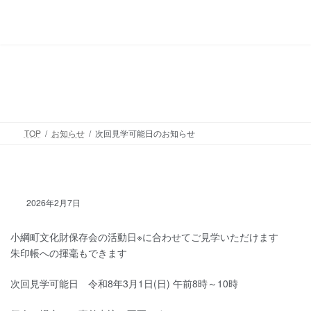
コ
ナ
ン
ビ
テ
ゲ
ン
ー
ツ
シ
お知らせ
へ
ョ
ス
ン
キ
に
ッ
移
TOP
お知らせ
次回見学可能日のお知らせ
プ
動
次回見学可能日のお知らせ
2026年2月7日
小綱町文化財保存会の活動日※に合わせてご見学いただけます
朱印帳への揮毫もできます
次回見学可能日
令和8年3月1日(日) 午前8時～10時