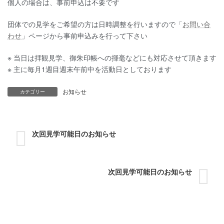
個人の場合は、事前申込は不要です
団体での見学をご希望の方
は日時調整を行いますので「
お問い合
わせ
」ページから
事前申込み
を行って下さい
※ 当日は
拝観見学、御朱印帳への揮毫などにも対応
させて頂きます
※ 主に
毎月1週目週末午前中
を活動日としております
お知らせ
カテゴリー
次回見学可能日のお知らせ
次回見学可能日のお知らせ